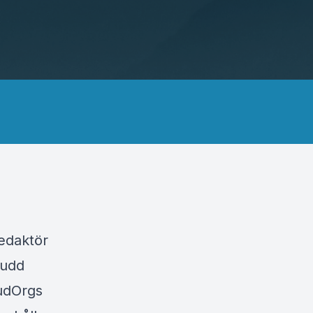
edaktör
rudd
tudOrgs