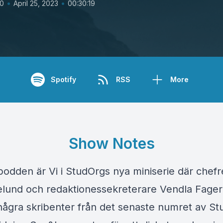
•
•
10
April 25, 2023
00:30:19
Spotify
RSS
More
Show Notes
dden är Vi i StudOrgs nya miniserie där chefr
jelund och redaktionessekreterare Vendla Fage
 några skribenter från det senaste numret av S