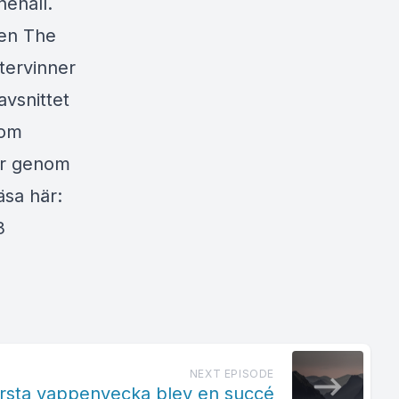
ehåll.
ien The
återvinner
avsnittet
som
nor genom
äsa här:
3
NEXT EPISODE
örsta vappenvecka blev en succé