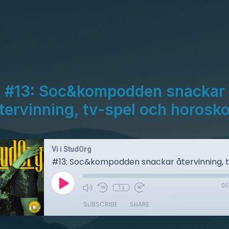
#13: Soc&kompodden snackar
tervinning, tv-spel och horosk
Vi i StudOrg
00
1x
SUBSCRIBE
SHARE