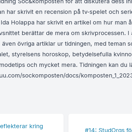
dning Soc&komposten för att diskutera dess inn
n har skrivit en recension på tv-spelet och ser
. Ida Holappa har skrivit en artikel om hur man 
avsnittet berättar de mera om skrivprocessen. I 
s även övriga artiklar ur tidningen, med teman 
alet, styrelsens horoskop, betydelsefulla kvin
, modetips och mycket mera. Tidningen kan du l
ssuu.com/sockomposten/docs/komposten_1_202
flekterar kring
#14: StudOrgs f