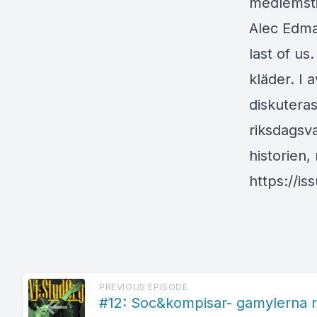
medlemsti
Alec Edma
last of us
kläder. I 
diskutera
riksdagsv
historien
https://i
PREVIOUS EPISODE
#12: Soc&kompisar- gamylerna re