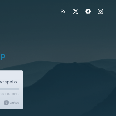
op
#13: Soc&kompodden snackar återvinning, tv-spel och horoskop
:00
/
00:30:19