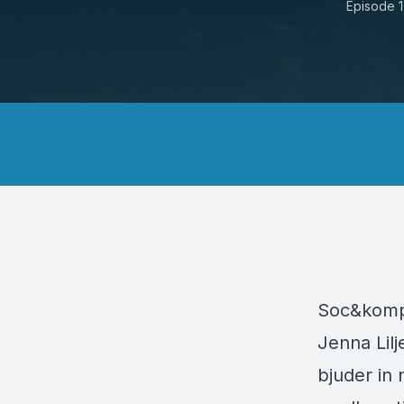
Episode 
Soc&kompo
Jenna Lil
bjuder in