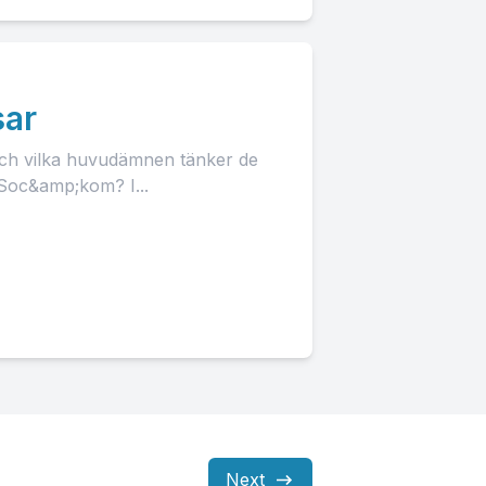
sar
ch vilka huvudämnen tänker de
 Soc&amp;kom? I...
Next