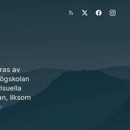
ras av
högskolan
isuella
an, liksom
e