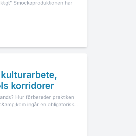
å riktigt” Smockaproduktionen har
 kulturarbete,
ls korridorer
mlands? Hur förbereder praktiken
&amp;kom ingår en obligatorisk...