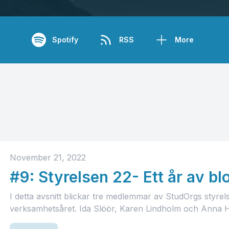
Spotify
RSS
More
November 21, 2022
#9: Styrelsen 22- Ett år av bl
I detta avsnitt blickar tre medlemmar av StudOrgs styrel
verksamhetsåret. Ida Slöör, Karen Lindholm och Anna H