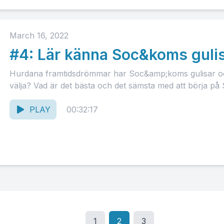
March 16, 2022
#4: Lär känna Soc&koms guli
Hurdana framtidsdrömmar har Soc&amp;koms gulisar o
välja? Vad är det bästa och det sämsta med att börja på
PLAY
00:32:17
1
2
3