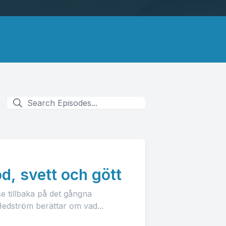
od, svett och gött
se tillbaka på det gångna
edström berättar om vad...