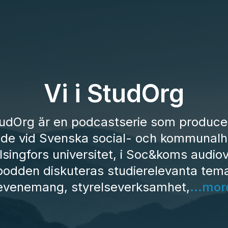
Vi i StudOrg
StudOrg är en podcastserie som produce
de vid Svenska social- och kommunal
lsingfors universitet, i Soc&koms audiov
 podden diskuteras studierelevanta tem
evenemang, styrelseverksamhet,
...mor