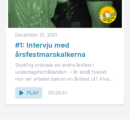
December 21, 2021
#1: Intervju med
årsfestmarskalkerna
StudOrg ordnade sin andra årsfest i
undantagsförhållanden - i år ändå fysiskt!
Hur ser arbetet bakom en årsfest ut? Alva
Stenman intervjuar Ronja Lindh...
PLAY
00:29:41