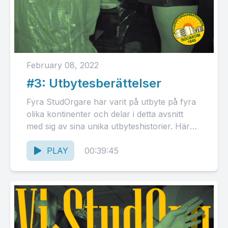
February 08, 2022
#3: Utbytesberättelser
Fyra StudOrgare har varit på utbyte på fyra
olika kontinenter och delar i detta avsnitt
med sig av sina unika utbyteshistorier. Här
diskuteras allt...
PLAY
00:39:45