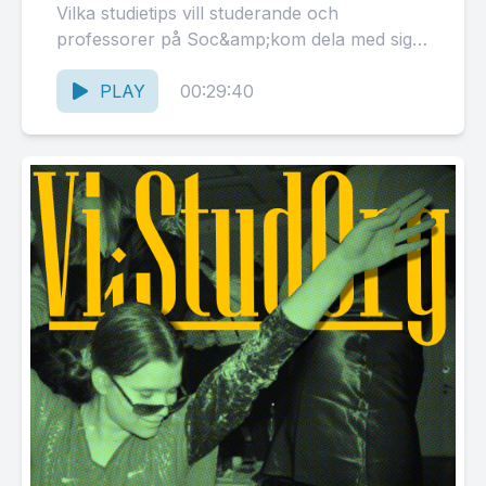
Vilka studietips vill studerande och
professorer på Soc&amp;kom dela med sig
av? Vilken är unicafés bästa...
PLAY
00:29:40