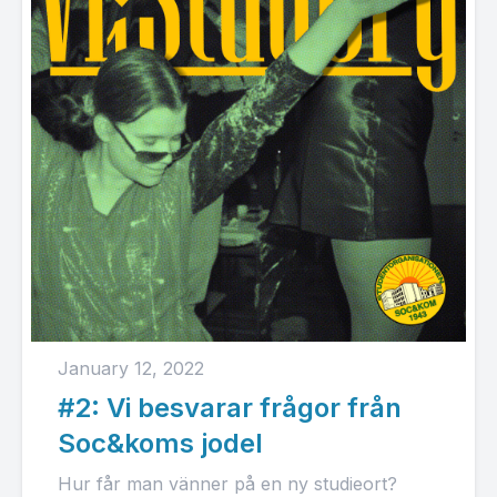
January 12, 2022
#2: Vi besvarar frågor från
Soc&koms jodel
Hur får man vänner på en ny studieort?