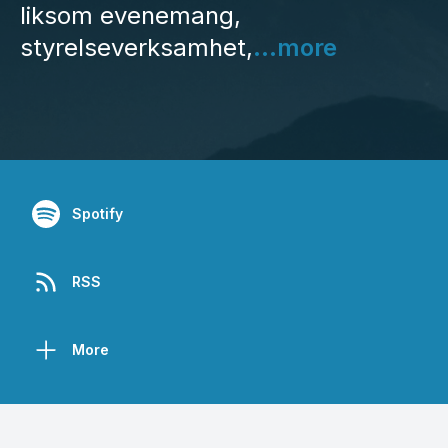
liksom evenemang,
styrelseverksamhet,
...more
Spotify
RSS
More