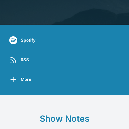
Spotify
RSS
More
Show Notes