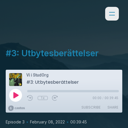
#3: Utbytesberättelser
Vi i StudOrg
#3: Utbytesberättelser
1x
00:00
/
00:39:45
SUBSCRIBE
SHARE
•
•
Episode 3
February 08, 2022
00:39:45