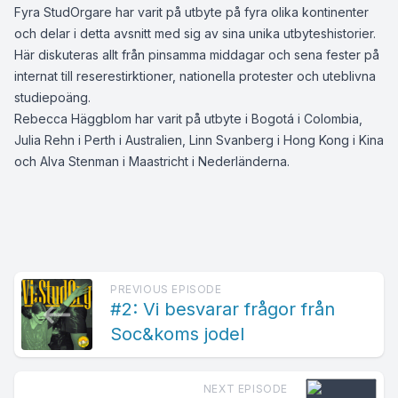
Fyra StudOrgare har varit på utbyte på fyra olika kontinenter
och delar i detta avsnitt med sig av sina unika utbyteshistorier.
Här diskuteras allt från pinsamma middagar och sena fester på
internat till reserestirktioner, nationella protester och uteblivna
studiepoäng.
Rebecca Häggblom har varit på utbyte i Bogotá i Colombia,
Julia Rehn i Perth i Australien, Linn Svanberg i Hong Kong i Kina
och Alva Stenman i Maastricht i Nederländerna.
PREVIOUS EPISODE
#2: Vi besvarar frågor från
Soc&koms jodel
NEXT EPISODE