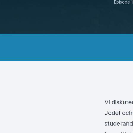
Episode 1
Vi diskut
Jodel och 
studeran