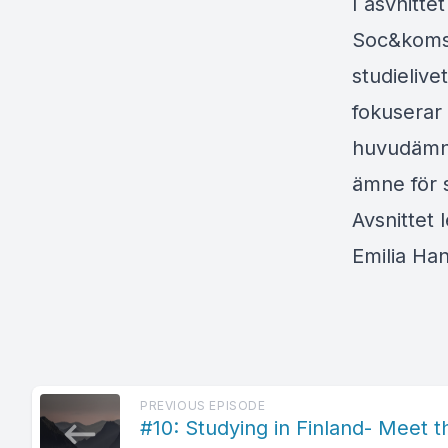
I asvnitte
Soc&koms 
studielive
fokuserar
huvudämne
ämne för 
Avsnittet
Emilia Han
PREVIOUS EPISODE
#10: Studying in Finland- Meet 