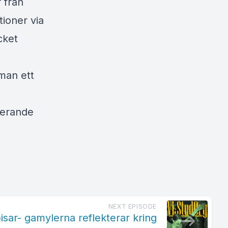
 från
ioner via
cket
man ett
derande
NEXT EPISODE
sar- gamylerna reflekterar kring