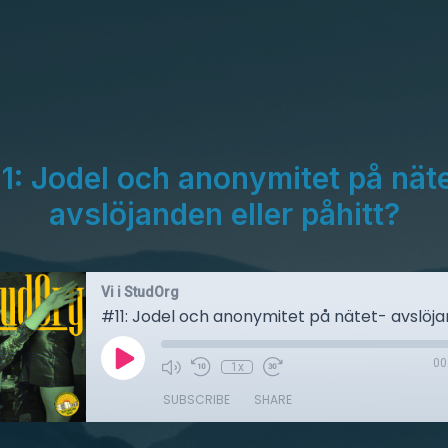
1: Jodel och anonymitet på nät
avslöjanden eller påhitt?
Vi i StudOrg
00
1x
SUBSCRIBE
SHARE