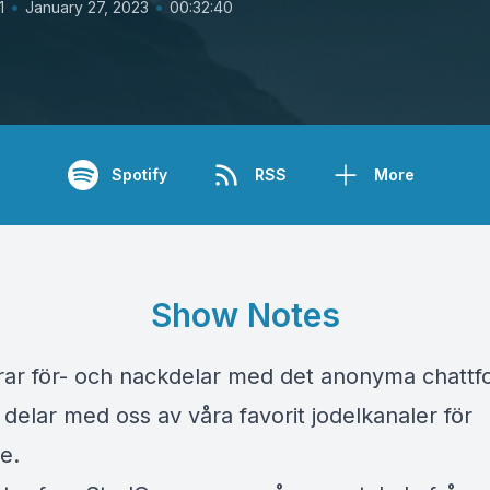
•
•
1
January 27, 2023
00:32:40
Spotify
RSS
More
Show Notes
erar för- och nackdelar med det anonyma chatt
delar med oss av våra favorit jodelkanaler för
de.