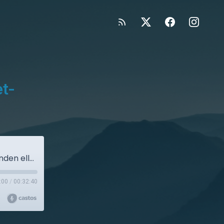
et-
#11: Jodel och anonymitet på nätet- avslöjanden eller påhitt?
:00
/
00:32:40