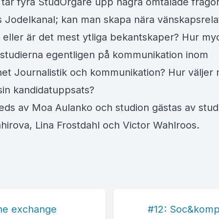
t tar fyra StudOrgare upp några omtalade frågor
Jodelkanal; kan man skapa nära vänskapsrelat
t eller är det mest ytliga bekantskaper? Hur my
 studierna egentligen på kommunikation inom
t Journalistik och kommunikation? Hur väljer 
sin kandidatuppsats?
 leds av Moa Aulanko och studion gästas av stu
hirova, Lina Frostdahl och Victor Wahlroos.
the exchange
#12: Soc&kompi